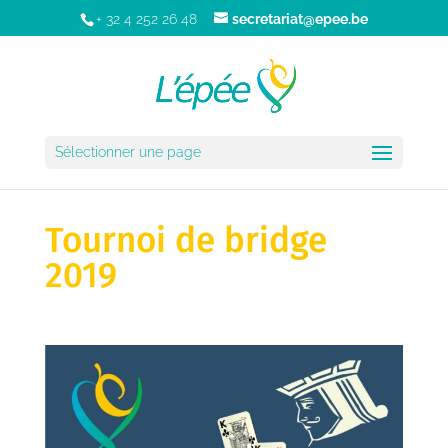
+ 32 4 252 26 48
secretariat@epee.be
Sélectionner une page
Tournoi de bridge
2019